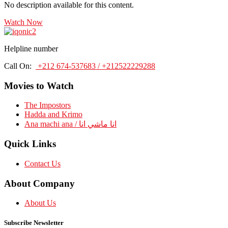
No description available for this content.
Watch Now
Helpline number
Call On:
+212 674-537683 / +212522229288
Movies to Watch
The Impostors
Hadda and Krimo
Ana machi ana / انا ماشي انا
Quick Links
Contact Us
About Company
About Us
Subscribe Newsletter