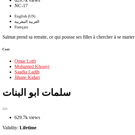
629.7k views
NC-17
English (US)
العربية المغربية
Français
Salmat prend sa retraite, ce qui pousse ses filles à chercher à se marie
Cast:
Omar Lotfi
Mohamed Khouyi
Saadia Ladib
Jihane Kidari
سلمات ابو البنات
629.7k views
Validity:
Lifetime